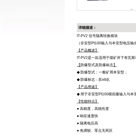
详细描述：
IT-PV2 信号隔离转换模块
（非安型Pt100输入与本安型电压输
【产品概述】
IT-PV2是一款适用于煤矿井下有
【
防爆型式及防爆标志
】
◆
防爆型式：一般矿用本安型；
◆
防爆标志：[Exib]I。
【产品用途】
◆
用于非安型Pt100模拟量输入与
【性能特点】
● 高精度，高线性度
● 响应速度快
● 隔离电压高
● 免调较、零点无死区