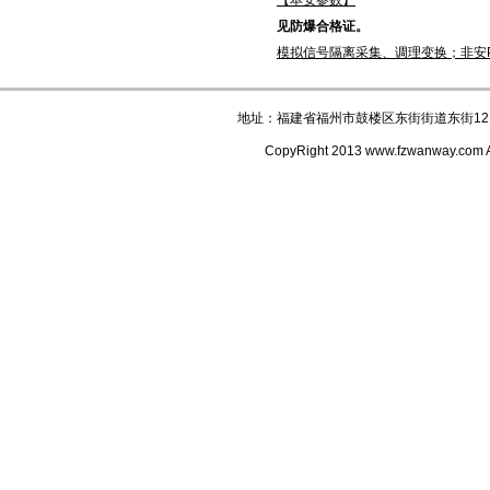
【本安参数】
见防爆合格证。
模拟信号隔离采集、调理变换；非安P
地址：福建省福州市鼓楼区东街街道东街121
CopyRight 2013 www.fzwanway