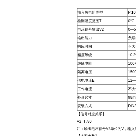
输入热电阻类型
Pt10
检测温度范围T
0℃
电压信号输出V2
0—5
输出能力
负载
响应时间
不大
精度等级
±0.2
绝缘电阻
100
隔离电压
150
供电电压E
12—
工作电流
不大
外形尺寸
98m
安装方式
DIN
【信号对应关系】
V2=T /80
注：输出电压信号V2单位为V，输入